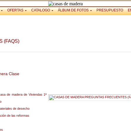
OFERTAS
CATALOGO
ÁLBUM DE FOTOS
PRESUPUESTO
E
 (FAQS)
mera Clase
casa de madera de Viviendas 1ª
o
 materiales de desecho
ación de las reformas
les