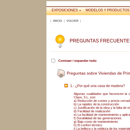
EXPOSICIONES
MODELOS Y PRODUCTOS
|
INICIO
|
VOLVER
|
PREGUNTAS FRECUENTES
Contraer / expander todo
Preguntas sobre Viviendas de Pri
1.- ¿Por qué una casa de madera?
Algunas cualidades que favorecen la 
Clase, S.L. son:
a) Reducción de costes y precio cerrad
b) La rapidez de la construcción
c) Justificación de la obra y la falta de
d) Facilidad de realización
e) La facilidad de mantenimiento y aplic
f) Durabilidad de las generaciones
g) Bajo costo de mantenimiento
h) El confort térmico
i) La belleza y la nobleza de los materia