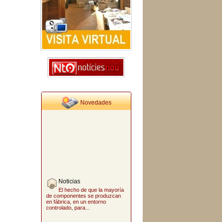
Novedades
Noticias
El hecho de que la mayoría
de componentes se produzcan
en fábrica, en un entorno
controlado, para...
El edificio de madera
más alto del mundo
La estructura diseñada por
los arquitectos Andrew
Waugh y Anthony Thistleton,
de 30 metros...