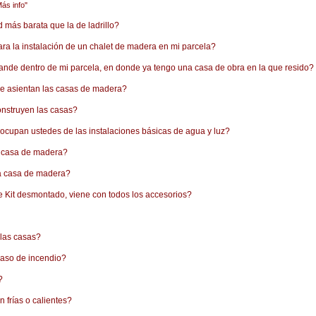
Más info"
 más barata que la de ladrillo?
ara la instalación de un chalet de madera en mi parcela?
rande dentro de mi parcela, en donde ya tengo una casa de obra en la que resido?
se asientan las casas de madera?
onstruyen las casas?
 ocupan ustedes de las instalaciones básicas de agua y luz?
a casa de madera?
na casa de madera?
 Kit desmontado, viene con todos los accesorios?
 las casas?
caso de incendio?
?
 frías o calientes?