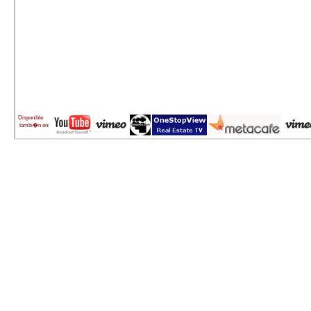
Disponible
tambi�n en: