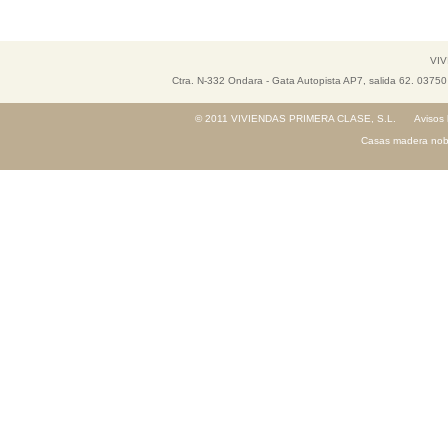
VIV
Ctra. N-332 Ondara - Gata Autopista AP7, salida 62. 037
© 2011 VIVIENDAS PRIMERA CLASE, S.L.
Avisos 
Casas madera nob