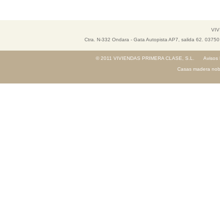
VIV
Ctra. N-332 Ondara - Gata Autopista AP7, salida 62. 037
© 2011 VIVIENDAS PRIMERA CLASE, S.L.
Avisos 
Casas madera nob